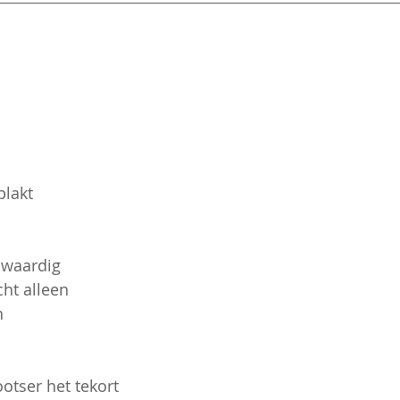
plakt
 waardig
cht alleen
n 
ootser het tekort